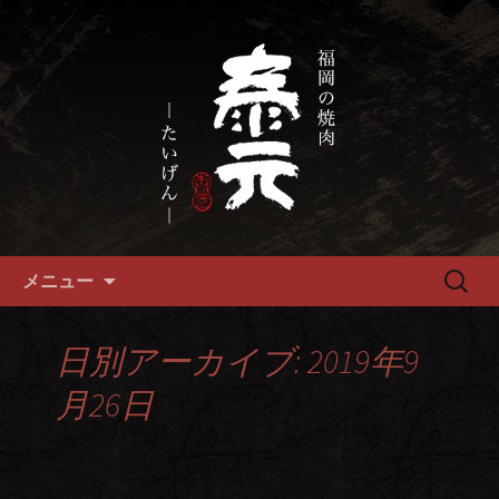
畜産農家直送の厳選肉が自慢の福岡市
の焼肉『泰元』
福岡市、畜産農家直送の厳選黒
毛和牛を愉しめる焼肉店
コンテンツへ移動
検
メニュー
索:
日別アーカイブ: 2019年9
月26日