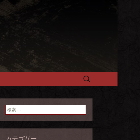
選黒毛和牛を
検
索:
検索:
カテゴリー