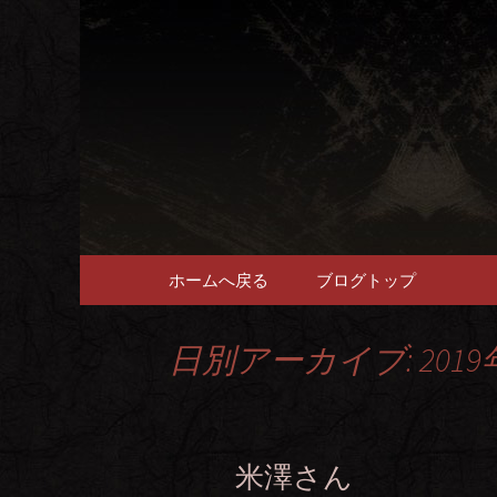
畜産農家直送の厳選肉が自
福岡市、
愉しめる
コンテンツへ移動
ホームへ戻る
ブログトップ
日別アーカイブ: 2019
米澤さん