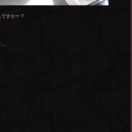
んですかー？
す…