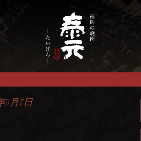
慢の福岡市の焼肉『泰元』
畜産農家直送の厳
焼肉店
年9月7日