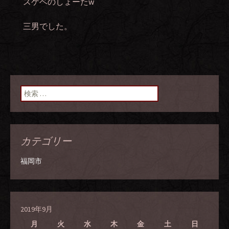
スケベのしょーたw
三男でした。
検索:
カテゴリー
福岡市
2019年9月
月
火
水
木
金
土
日