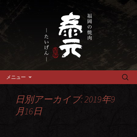
畜産農家直送の厳選肉が自慢の福岡市
の焼肉『泰元』
福岡市、畜産農家直送の厳選黒
毛和牛を愉しめる焼肉店
コンテンツへ移動
検
メニュー
索:
日別アーカイブ: 2019年9
月16日