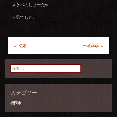
スケベのしょーたw
三男でした。
←
逆走
三連休②
→
投稿ナビゲーショ
ン
検索:
カテゴリー
福岡市