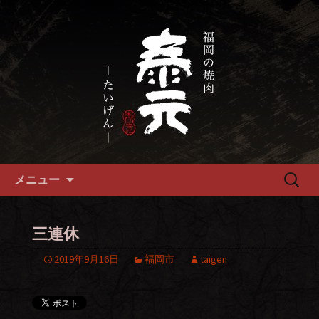
畜産農家直送の厳選肉が自慢の福岡市
の焼肉『泰元』
福岡市、畜産農家直送の厳選黒
毛和牛を愉しめる焼肉店
コンテンツへ移動
検
メニュー
索:
三連休
2019年9月16日
福岡市
taigen