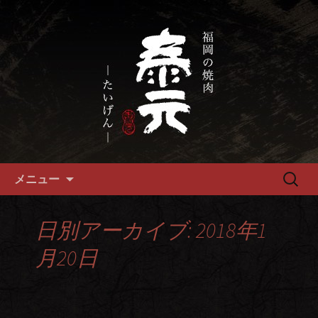
畜産農家直送の厳選肉が自慢の福岡市
の焼肉『泰元』
福岡市、畜産農家直送の厳選黒
毛和牛を愉しめる焼肉店
コンテンツへ移動
検
メニュー
索:
日別アーカイブ: 2018年1
月20日