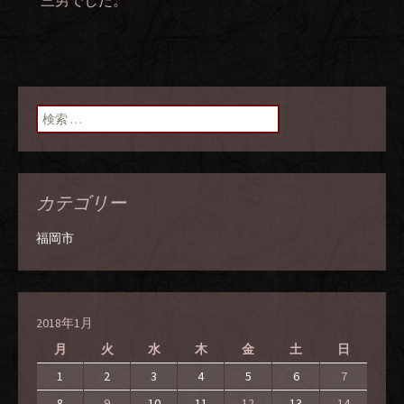
三男でした。
検索:
カテゴリー
福岡市
2018年1月
月
火
水
木
金
土
日
1
2
3
4
5
6
7
8
9
10
11
12
13
14