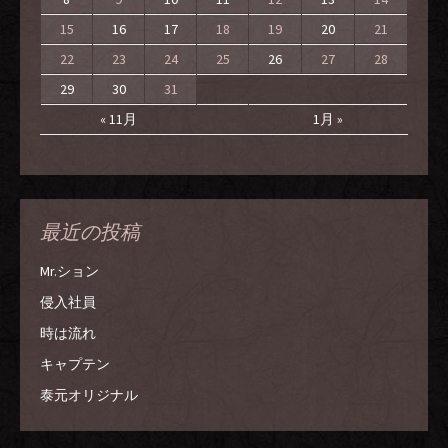
15
16
17
18
19
20
21
22
23
24
25
26
27
28
29
30
31
« 11月
1月 »
最近の投稿
Mr.ション
侵入社員
時は流れ
キャプテン
泰元オリジナル