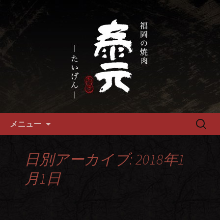
畜産農家直送の厳選肉が自慢の福岡市
の焼肉『泰元』
福岡市、畜産農家直送の厳選黒
毛和牛を愉しめる焼肉店
コンテンツへ移動
検
メニュー
索:
日別アーカイブ: 2018年1
月1日