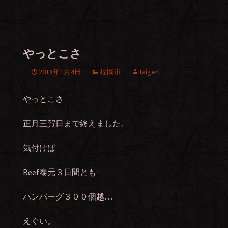
やっとこさ
2018年1月4日
福岡市
taigen
やっとこさ
正月三賀日まで終えました。
気付けば
Beef泰元３日間とも
ハンバーグ３００個越…
えぐい。