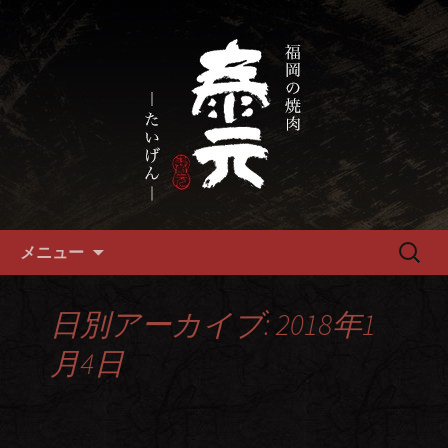
畜産農家直送の厳選肉が自慢の福岡市
の焼肉『泰元』
福岡市、畜産農家直送の厳選黒
毛和牛を愉しめる焼肉店
コンテンツへ移動
検
メニュー
索:
日別アーカイブ: 2018年1
月4日