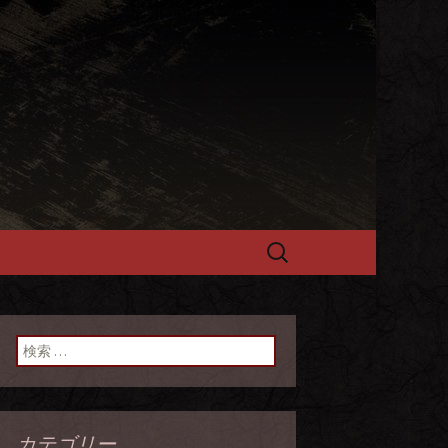
選黒毛和牛を
検
索:
検索:
カテゴリー