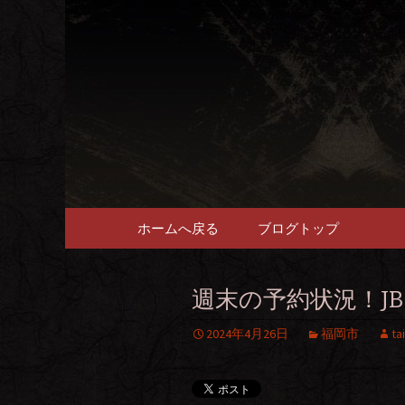
畜産農家直送の厳選肉が自
福岡市、
愉しめる
コンテンツへ移動
ホームへ戻る
ブログトップ
週末の予約状況！JB
2024年4月26日
福岡市
ta