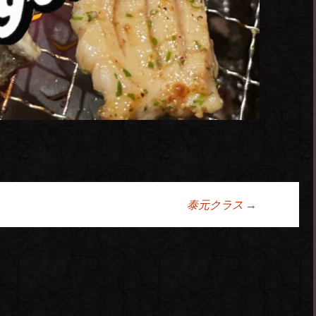
泰元クラス
→
ョン