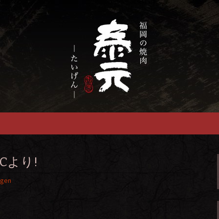
慢の福岡市の焼肉『泰元』
畜産農家直送の厳
焼肉店
Cより!
igen