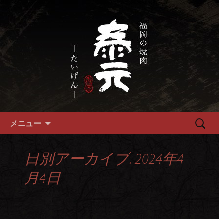
畜産農家直送の厳選肉が自慢の福岡市
の焼肉『泰元』
福岡市、畜産農家直送の厳選黒
毛和牛を愉しめる焼肉店
コンテンツへ移動
検
メニュー
索:
日別アーカイブ: 2024年4
月4日