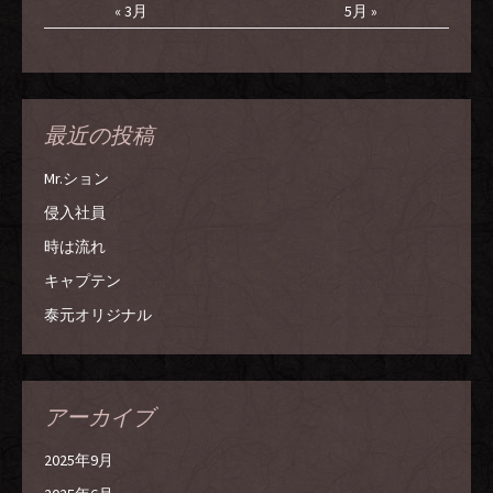
« 3月
5月 »
最近の投稿
Mr.ション
侵入社員
時は流れ
キャプテン
泰元オリジナル
アーカイブ
2025年9月