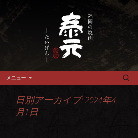
畜産農家直送の厳選肉が自慢の福岡市
の焼肉『泰元』
福岡市、畜産農家直送の厳選黒
毛和牛を愉しめる焼肉店
コンテンツへ移動
検
メニュー
索:
日別アーカイブ: 2024年4
月1日