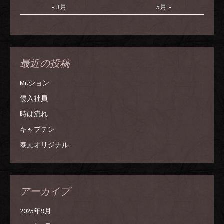
« 3月
5月 »
最近の投稿
Mr.ション
侵入社員
時は流れ
キャプテン
泰元オリジナル
アーカイブ
2025年9月