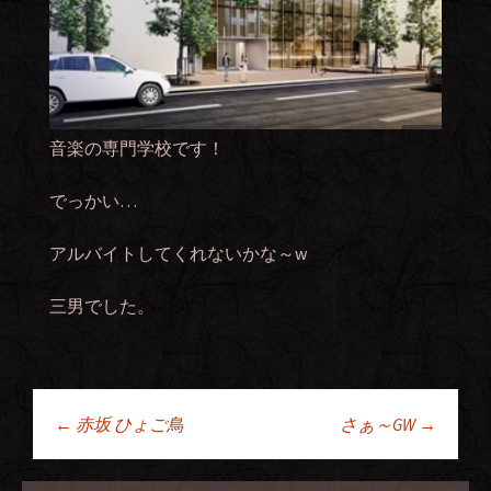
音楽の専門学校です！
でっかい…
アルバイトしてくれないかな～w
三男でした。
←
赤坂 ひょご鳥
さぁ～GW
→
投稿ナビゲーショ