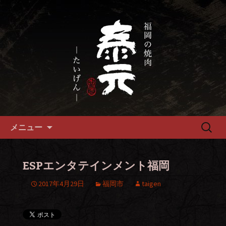
畜産農家直送の厳選肉が自慢の福岡市
の焼肉『泰元』
福岡市、畜産農家直送の厳選黒
毛和牛を愉しめる焼肉店
コンテンツへ移動
検
メニュー
索:
ESPエンタテインメント福岡
2017年4月29日
福岡市
taigen