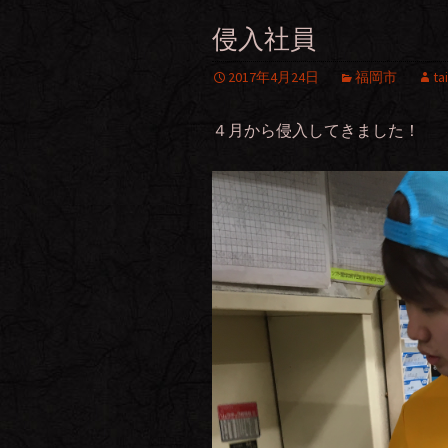
侵入社員
2017年4月24日
福岡市
ta
４月から侵入してきました！