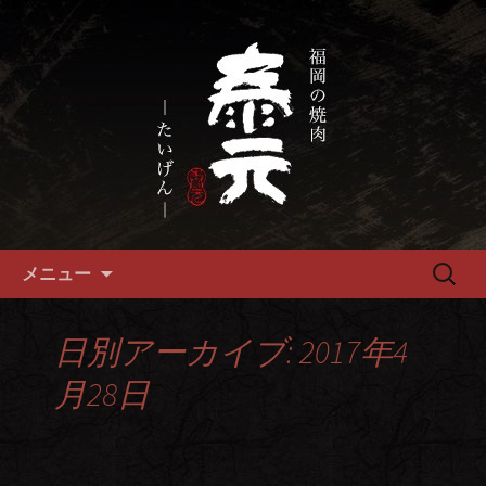
畜産農家直送の厳選肉が自慢の福岡市
の焼肉『泰元』
福岡市、畜産農家直送の厳選黒
毛和牛を愉しめる焼肉店
コンテンツへ移動
検
メニュー
索:
日別アーカイブ: 2017年4
月28日