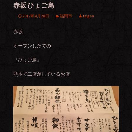
赤坂 ひょご鳥
2017年4月28日
福岡市
taigen
赤坂
オープンしたての
『ひょご鳥』
熊本で二店舗しているお店