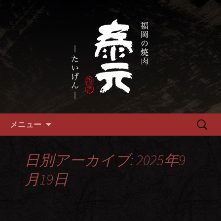
畜産農家直送の厳選肉が自慢の福岡市
の焼肉『泰元』
福岡市、畜産農家直送の厳選黒
毛和牛を愉しめる焼肉店
コンテンツへ移動
検
メニュー
索:
日別アーカイブ: 2025年9
月19日