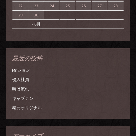
22
23
24
25
26
27
28
29
30
« 6月
最近の投稿
Mr.ション
侵入社員
時は流れ
キャプテン
泰元オリジナル
アーカイブ