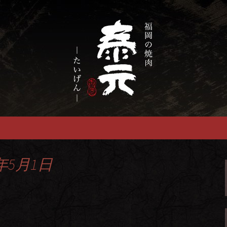
慢の福岡市の焼肉『泰元』
畜産農家直送の厳
焼肉店
年5月1日