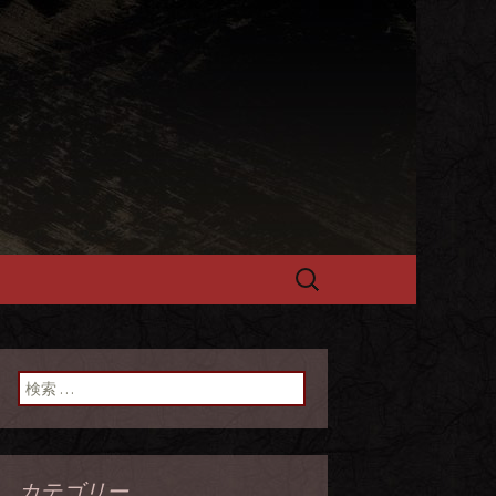
選黒毛和牛を
検
索:
検索:
カテゴリー