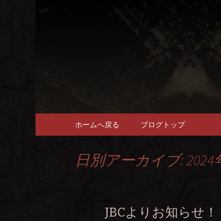
畜産農家直送の厳選肉が自
福岡市、
愉しめる
コンテンツへ移動
ホームへ戻る
ブログトップ
日別アーカイブ: 2024
JBCよりお知らせ！