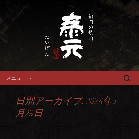
畜産農家直送の厳選肉が自慢の福岡市
の焼肉『泰元』
福岡市、畜産農家直送の厳選黒
毛和牛を愉しめる焼肉店
コンテンツへ移動
検
メニュー
索:
日別アーカイブ: 2024年3
月29日