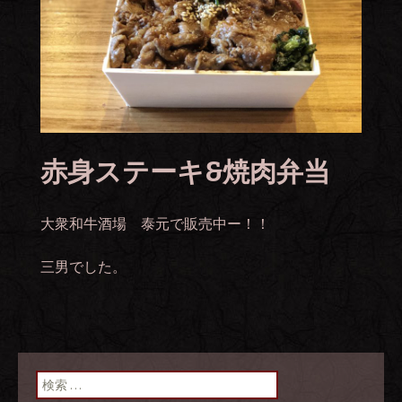
赤身ステーキ&焼肉弁当
大衆和牛酒場 泰元で販売中ー！！
三男でした。
検索: