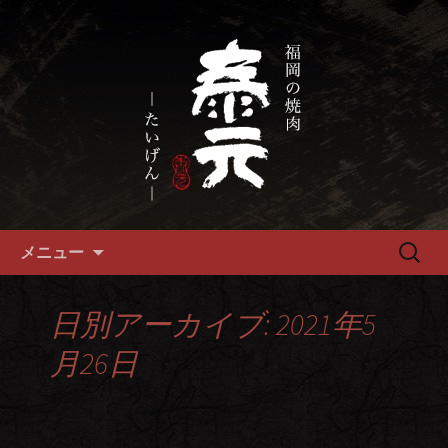
畜産農家直送の厳選肉が自慢の福岡市
の焼肉『泰元』
福岡市、畜産農家直送の厳選黒
毛和牛を愉しめる焼肉店
コンテンツへ移動
検
メニュー
索:
日別アーカイブ: 2021年5
月26日