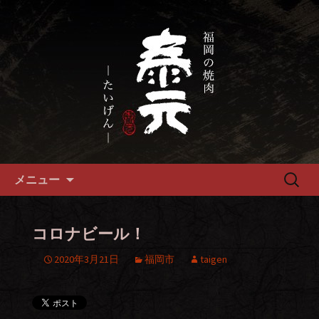
畜産農家直送の厳選肉が自慢の福岡市
の焼肉『泰元』
福岡市、畜産農家直送の厳選黒
毛和牛を愉しめる焼肉店
コンテンツへ移動
検
メニュー
索:
コロナビール！
2020年3月21日
福岡市
taigen