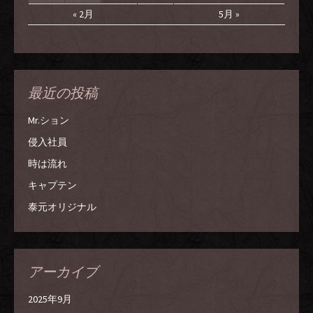
« 2月
5月 »
最近の投稿
Mr.ション
侵入社員
時は流れ
キャプテン
泰元オリジナル
アーカイブ
2025年9月