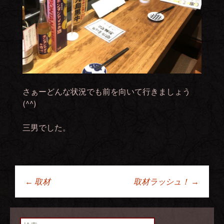
さぁーどんな状況でも前を向いて行きましょう
(^^)
三男でした。
←
取材
取材ラッシュ！
→
投稿ナビゲーショ
検索: