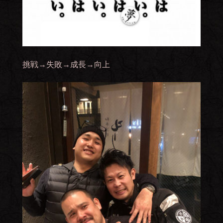
挑戦→失敗→成長→向上