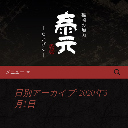
畜産農家直送の厳選肉が自慢の福岡市
の焼肉『泰元』
福岡市、畜産農家直送の厳選黒
毛和牛を愉しめる焼肉店
コンテンツへ移動
検
メニュー
索:
日別アーカイブ: 2020年3
月1日