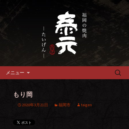
畜産農家直送の厳選肉が自慢の福岡市
の焼肉『泰元』
福岡市、畜産農家直送の厳選黒
毛和牛を愉しめる焼肉店
コンテンツへ移動
検
メニュー
索:
もり岡
2020年3月21日
福岡市
taigen