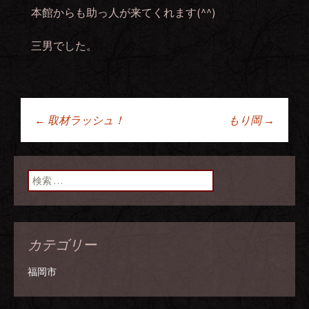
本館からも助っ人が来てくれます(^^)
三男でした。
←
取材ラッシュ！
もり岡
→
投稿ナビゲーショ
ン
検索:
カテゴリー
福岡市