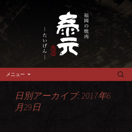
畜産農家直送の厳選肉が自慢の福岡市
の焼肉『泰元』
福岡市、畜産農家直送の厳選黒
毛和牛を愉しめる焼肉店
コンテンツへ移動
検
メニュー
索:
日別アーカイブ: 2017年6
月29日