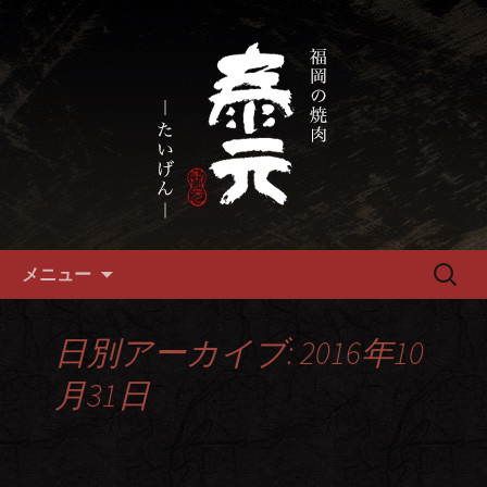
畜産農家直送の厳選肉が自慢の福岡市
の焼肉『泰元』
福岡市、畜産農家直送の厳選黒
毛和牛を愉しめる焼肉店
コンテンツへ移動
検
メニュー
索:
日別アーカイブ: 2016年10
月31日