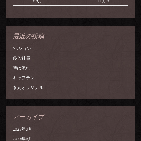
« 9月
11月 »
最近の投稿
Mr.ション
侵入社員
時は流れ
キャプテン
泰元オリジナル
アーカイブ
2025年9月
2025年6月