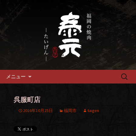
畜産農家直送の厳選肉が自慢の福岡市
の焼肉『泰元』
福岡市、畜産農家直送の厳選黒
毛和牛を愉しめる焼肉店
コンテンツへ移動
検
メニュー
索:
呉服町店
2016年10月25日
福岡市
taigen