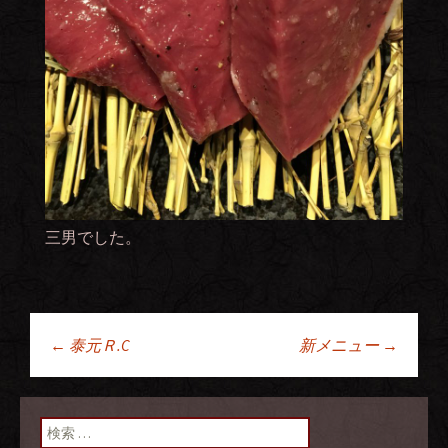
三男でした。
←
泰元Ｒ.C
新メニュー
→
投稿ナビゲーショ
ン
検索: