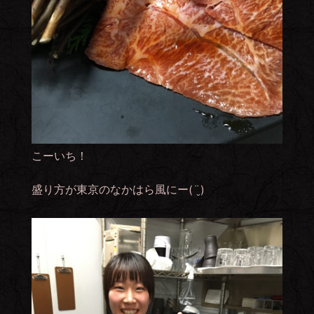
こーいち！
盛り方が東京のなかはら風にー( ¨̮ )