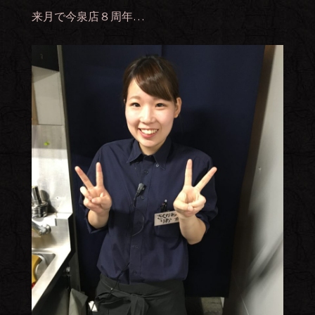
来月で今泉店８周年…