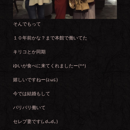
そんでもって
１０年前かな？まで本館で働いてた
キリコとか同期
ゆいが食べに来てくれましたー(^^)
嬉しいですねー(≧ω≦)
今では結婚もして
バリバリ働いて
セレブ妻です(｡☌ᴗ☌｡)