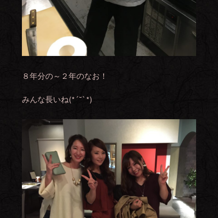
８年分の～２年のなお！
みんな長いね(*´˘`*)