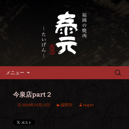
畜産農家直送の厳選肉が自慢の福岡市
の焼肉『泰元』
福岡市、畜産農家直送の厳選黒
毛和牛を愉しめる焼肉店
コンテンツへ移動
検
メニュー
索:
今泉店part２
2016年10月13日
福岡市
taigen