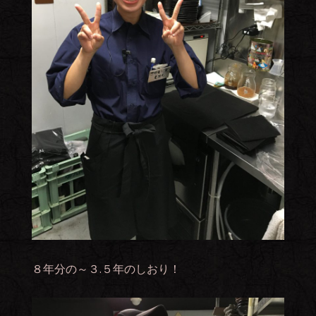
８年分の～３.５年のしおり！