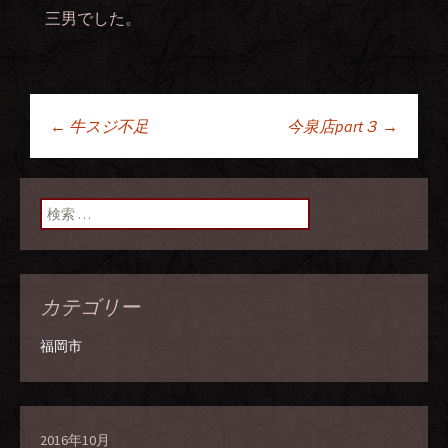
三男でした。
←
牛スジ不足
今泉店part３
→
投稿ナビゲーショ
ン
検索:
カテゴリー
福岡市
2016年10月