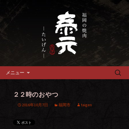
畜産農家直送の厳選肉が自慢の福岡市
の焼肉『泰元』
福岡市、畜産農家直送の厳選黒
毛和牛を愉しめる焼肉店
コンテンツへ移動
検
メニュー
索:
２２時のおやつ
2016年10月7日
福岡市
taigen