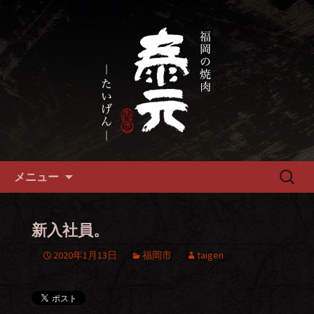
畜産農家直送の厳選肉が自慢の福岡市
の焼肉『泰元』
福岡市、畜産農家直送の厳選黒
毛和牛を愉しめる焼肉店
コンテンツへ移動
検
メニュー
索:
新入社員。
2020年1月13日
福岡市
taigen