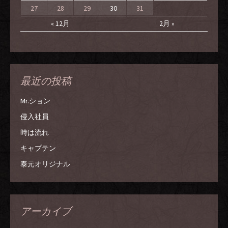
27
28
29
30
31
« 12月
2月 »
最近の投稿
Mr.ション
侵入社員
時は流れ
キャプテン
泰元オリジナル
アーカイブ