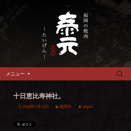
畜産農家直送の厳選肉が自慢の福岡市
の焼肉『泰元』
福岡市、畜産農家直送の厳選黒
毛和牛を愉しめる焼肉店
コンテンツへ移動
検
メニュー
索:
十日恵比寿神社。
2020年1月12日
福岡市
taigen