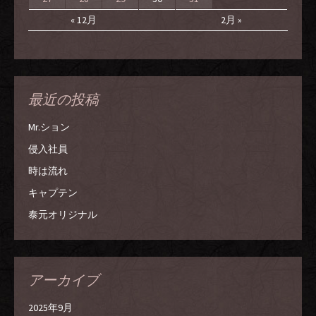
« 12月
2月 »
最近の投稿
Mr.ション
侵入社員
時は流れ
キャプテン
泰元オリジナル
アーカイブ
2025年9月