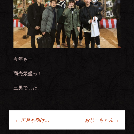
今年もー
商売繁盛っ！
三男でした。
←
正月も明け…
おじーちゃん
→
投稿ナビゲーショ