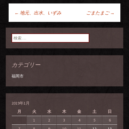
←
地元、出水、いずみ
ごまたまご
→
投稿ナビゲーショ
ン
検索:
カテゴリー
福岡市
2019年1月
月
火
水
木
金
土
日
1
2
3
4
5
6
7
8
9
10
11
12
13