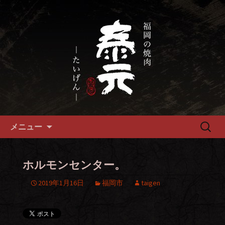
畜産農家直送の厳選肉が自慢の福岡市
の焼肉『泰元』
福岡市、畜産農家直送の厳選黒
毛和牛を愉しめる焼肉店
コンテンツへ移動
検
メニュー
索:
ホルモンセンター。
2019年1月16日
福岡市
taigen