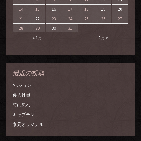
14
15
16
17
18
19
20
21
22
23
24
25
26
27
28
29
30
31
« 1月
2月 »
最近の投稿
Mr.ション
侵入社員
時は流れ
キャプテン
泰元オリジナル