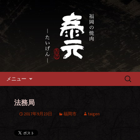
畜産農家直送の厳選肉が自慢の福岡市
の焼肉『泰元』
福岡市、畜産農家直送の厳選黒
毛和牛を愉しめる焼肉店
コンテンツへ移動
検
メニュー
索:
法務局
2017年9月23日
福岡市
taigen