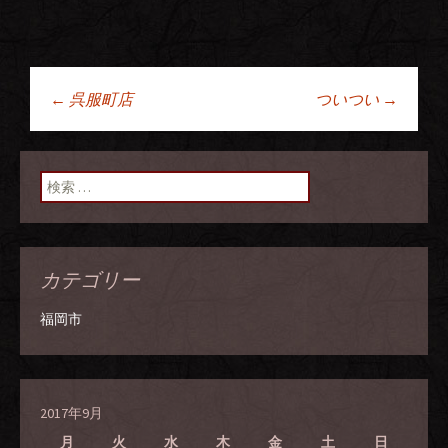
←
呉服町店
ついつい
→
投稿ナビゲーショ
ン
検索:
カテゴリー
福岡市
2017年9月
月
火
水
木
金
土
日