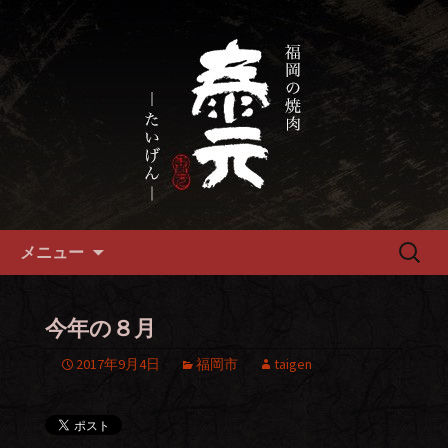
畜産農家直送の厳選肉が自慢の福岡市
の焼肉『泰元』
福岡市、畜産農家直送の厳選黒
毛和牛を愉しめる焼肉店
コンテンツへ移動
検
メニュー
索:
今年の８月
2017年9月4日
福岡市
taigen