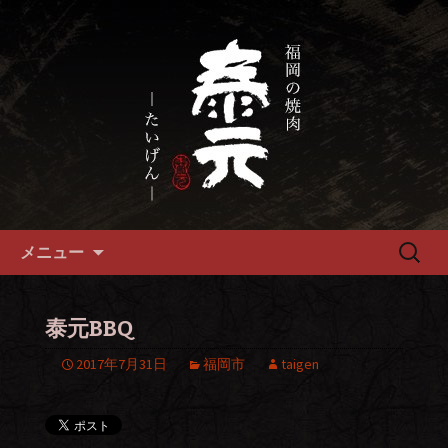
畜産農家直送の厳選肉が自慢の福岡市
の焼肉『泰元』
福岡市、畜産農家直送の厳選黒
毛和牛を愉しめる焼肉店
コンテンツへ移動
検
メニュー
索:
泰元BBQ
2017年7月31日
福岡市
taigen