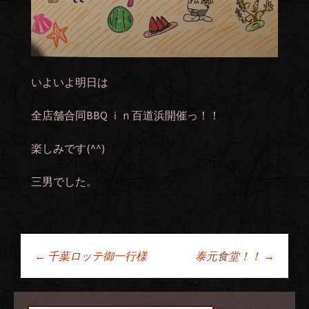
いよいよ明日は
全店舗合同BBQ ｉｎ百道浜開催っ！！
楽しみです(^^)
三男でした。
←
千葉ロッテ御一行様
泰元食堂！！
→
投稿ナビゲーショ