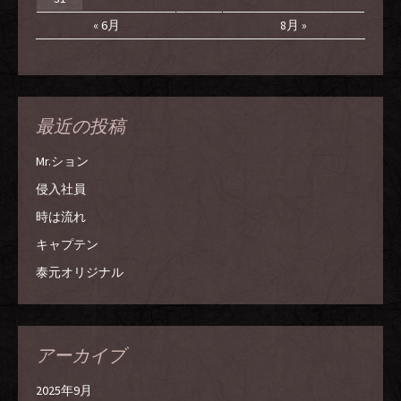
« 6月
8月 »
最近の投稿
Mr.ション
侵入社員
時は流れ
キャプテン
泰元オリジナル
アーカイブ
2025年9月