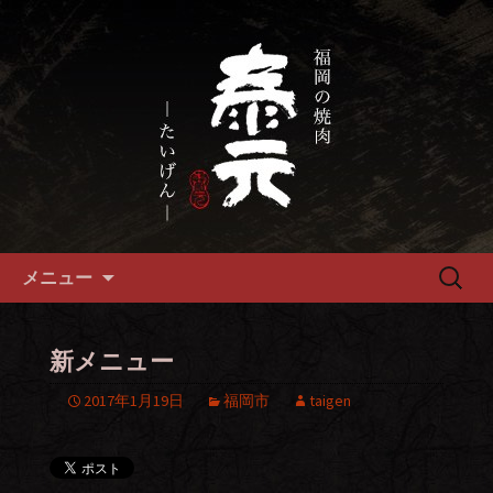
畜産農家直送の厳選肉が自慢の福岡市
の焼肉『泰元』
福岡市、畜産農家直送の厳選黒
毛和牛を愉しめる焼肉店
コンテンツへ移動
検
メニュー
索:
新メニュー
2017年1月19日
福岡市
taigen