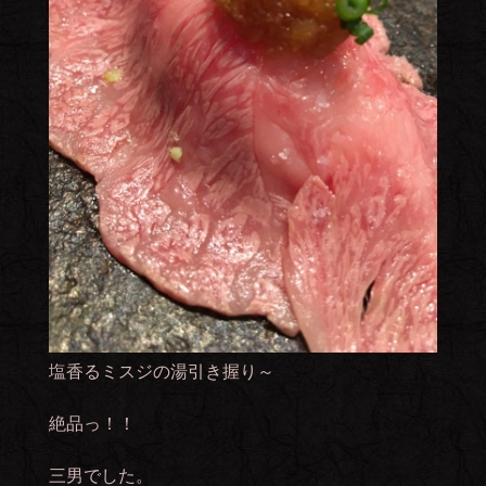
塩香るミスジの湯引き握り～
絶品っ！！
三男でした。