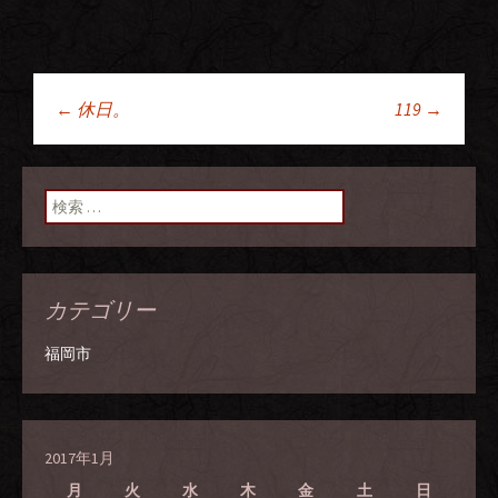
←
休日。
119
→
投稿ナビゲーショ
ン
検索:
カテゴリー
福岡市
2017年1月
月
火
水
木
金
土
日