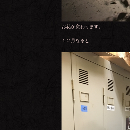
お花が変わります。
１２月なると