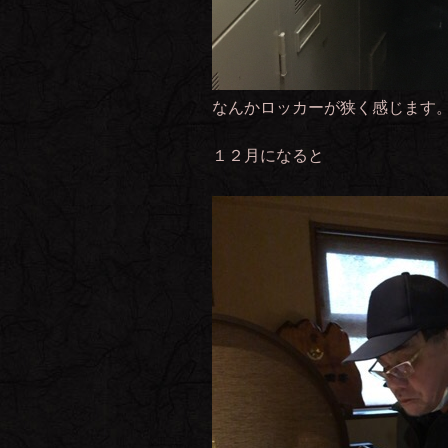
なんかロッカーが狭く感じます
１２月になると