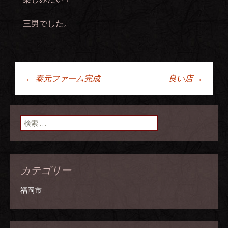
三男でした。
←
泰元ファーム完成
良い店
→
投稿ナビゲーショ
ン
検索:
カテゴリー
福岡市