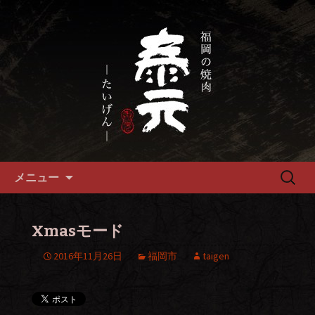
畜産農家直送の厳選肉が自慢の福岡市
の焼肉『泰元』
福岡市、畜産農家直送の厳選黒
毛和牛を愉しめる焼肉店
コンテンツへ移動
検
メニュー
索:
Xmasモード
2016年11月26日
福岡市
taigen