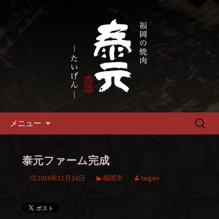
畜産農家直送の厳選肉が自慢の福岡市
の焼肉『泰元』
福岡市、畜産農家直送の厳選黒
毛和牛を愉しめる焼肉店
コンテンツへ移動
検
メニュー
索:
泰元ファーム完成
2016年11月24日
福岡市
taigen