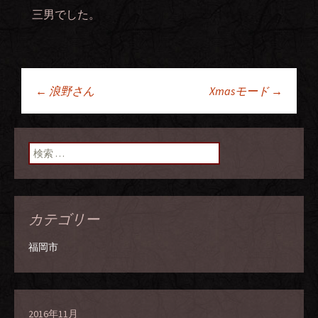
三男でした。
←
浪野さん
Xmasモード
→
投稿ナビゲーショ
ン
検索:
カテゴリー
福岡市
2016年11月