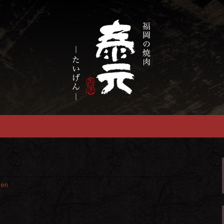
慢の福岡市の焼肉『泰元』
畜産農家直送の厳
焼肉店
gen