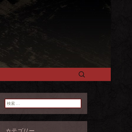
選黒毛和牛を
検
索:
検索:
カテゴリー