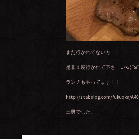
まだ行かれてない方
是非１度行かれて下さーいԅ( ˘ω˘ 
ランチもやってます！！
http://s.tabelog.com/fukuoka/A4
三男でした。