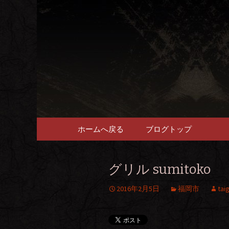
畜産農家直送の厳選肉が自
福岡市、
愉しめる
コンテンツへ移動
ホームへ戻る
ブログトップ
グリル sumitoko
2016年2月5日
福岡市
tai