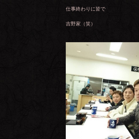
仕事終わりに皆で
吉野家（笑）