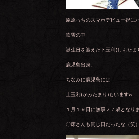
庵原っちのスマホデビュー祝にパ
吹雪の中
誕生日を迎えた下玉利(しもたま
鹿児島出身。
ちなみに鹿児島には
上玉利(かみたまり)もいますw
１月１９日に無事２７歳となり
〇床さんも同じ日だったな（笑