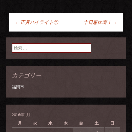
←
正月ハイライト①
十日恵比寿！
→
投稿ナビゲーショ
ン
検索:
カテゴリー
福岡市
2016年1月
月
火
水
木
金
土
日
1
2
3