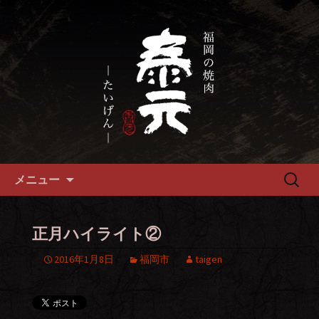
畜産農家直送の厳選肉が自慢の福岡市
の焼肉『泰元』
福岡市、畜産農家直送の厳選黒
毛和牛を愉しめる焼肉店
コンテンツへ移動
検
メニュー
索:
正月ハイライト②
2016年1月8日
福岡市
taigen